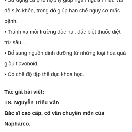
⦁ Sử dụng cà phê hợp lý giúp ngăn ngừa nhiều vấn
đề sức khỏe, trong đó giúp hạn chế nguy cơ mắc
bệnh.
⦁ Tránh xa môi trường độc hại, đặc biệt thuốc diệt
trừ sâu…
⦁ Bổ sung nguồn dinh dưỡng từ những loại hoa quả
giàu flavonoid.
⦁ Có chế độ tập thể dục khoa học.
Tác giả bài viết:
TS. Nguyễn Triệu Vân
Bác sĩ cao cấp, cố vấn chuyên môn của
Napharco.