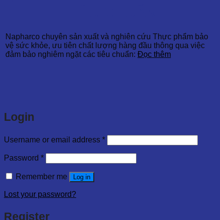
TIÊU CHUẨN
Napharco chuyên sản xuất và nghiên cứu Thực phẩm bảo
vệ sức khỏe, ưu tiên chất lượng hàng đầu thông qua việc
đảm bảo nghiêm ngặt các tiêu chuẩn:
Đọc thêm
Login
Username or email address
*
Password
*
Remember me
Log in
Lost your password?
Register