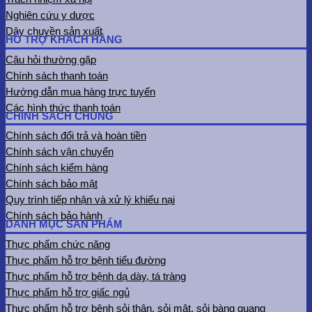
Nghiên cứu y dược
Dây chuyền sản xuất
HỖ TRỢ KHÁCH HÀNG
Câu hỏi thường gặp
Chính sách thanh toán
Hướng dẫn mua hàng trực tuyến
Các hình thức thanh toán
CHÍNH SÁCH CHUNG
Chính sách đổi trả và hoàn tiền
Chính sách vận chuyển
Chính sách kiểm hàng
Chính sách bảo mật
Quy trình tiếp nhận và xử lý khiếu nại
Chính sách bảo hành
DANH MỤC SẢN PHẨM
Thực phẩm chức năng
Thực phẩm hỗ trợ bệnh tiểu đường
Thực phẩm hỗ trợ bệnh dạ dày, tá tràng
Thực phẩm hỗ trợ giấc ngủ
Thực phẩm hỗ trợ bệnh sỏi thận, sỏi mật, sỏi bàng quang