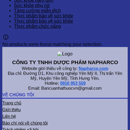
Sức khỏe nam giới
Sức khỏe phụ nữ
Tăng cường miễn dịch
Thực phẩm bảo vệ sức khỏe
Thực phẩm bảo vệ sức khỏe
Thực phẩm chức năng
No products were found matching your selection.
CÔNG TY TNHH DƯỢC PHẨM NAPHARCO
Website giới thiệu về công ty:
Napharco.com
Địa chỉ: Đường D1, Khu công nghiệp Yên Mỹ II, Thị trấn Yên
Mỹ, Huyện Yên Mỹ, Tỉnh Hưng Yên.
Hotline:
0916 953 559
Email: Bancuanhathuocvn@gmail.com
VỀ CHÚNG TÔI
Trang chủ
Giới thiệu
Liên hệ
Báo chí nói về chúng tôi
Trách nhiệm xã hội