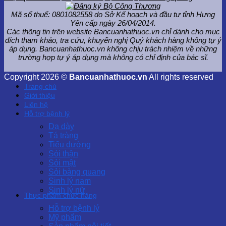
Mã số thuế: 0801082558 do Sở Kế hoạch và đầu tư tỉnh Hưng
Yên cấp ngày 26/04/2014.
Các thông tin trên website Bancuanhathuoc.vn chỉ dành cho mục
đích tham khảo, tra cứu, khuyến nghị Quý khách hàng không tự ý
áp dụng. Bancuanhathuoc.vn không chịu trách nhiệm về những
trường hợp tự ý áp dụng mà không có chỉ định của bác sĩ.
Copyright 2026 ©
Bancuanhathuoc.vn
All rights reserved
Trang chủ
Giới thiệu
Liên hệ
Hỗ trợ bệnh lý
Dạ dày
Tá tràng
Tiểu đường
Sỏi thận
Sỏi mật
Sỏi bàng quang
Sinh lý nam
Sinh lý nữ
Thực phẩm chức năng
Hỗ trợ bệnh lý
Mỹ phẩm