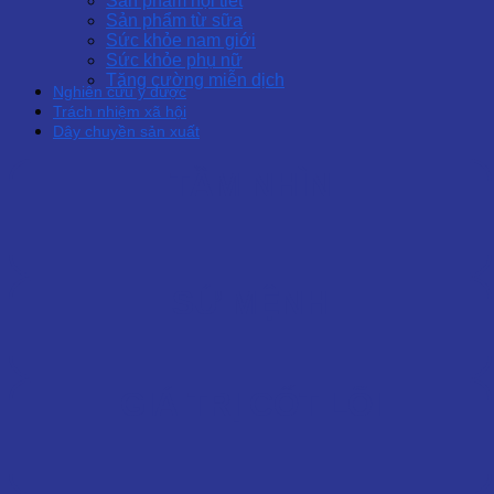
Sản phẩm nội tiết
Sản phẩm từ sữa
Sức khỏe nam giới
Sức khỏe phụ nữ
Tăng cường miễn dịch
Nghiên cứu y dược
Trách nhiệm xã hội
Dây chuyền sản xuất
TẦM NHÌN
SỨ MỆNH
GIÁ TRỊ CỐT LÕI