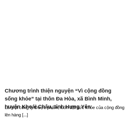
Chương trình thiện nguyện “Vì cộng đồng
sống khỏe” tại thôn Đa Hòa, xã Bình Minh,
huyện Khoái Châu, tỉnh Hưng Yên
Là một công ty Dược phẩm, luôn đặt sức khỏe của cộng đồng
lên hàng [...]