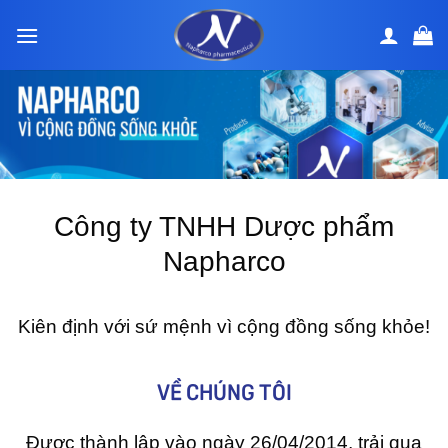
Bỏ
qua
nội
dung
Công ty TNHH Dược phẩm
Napharco
Kiên định với sứ mệnh vì cộng đồng sống khỏe!
VỀ CHÚNG TÔI
Được thành lập vào ngày 26/04/2014, trải qua